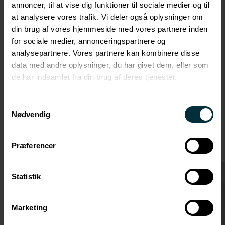
Kontraktudarbejdelse
annoncer, til at vise dig funktioner til sociale medier og til
Salgsforberedelse
at analysere vores trafik. Vi deler også oplysninger om
Transaktionsgennemførelse
din brug af vores hjemmeside med vores partnere inden
for sociale medier, annonceringspartnere og
Juridiske områder
analysepartnere. Vores partnere kan kombinere disse
Ejendomstransaktioner
data med andre oplysninger, du har givet dem, eller som
Fast ejendom
de har indsamlet fra din brug af deres tjenester.
Kontraktret
Samtykkevalg
Nødvendig
Vil du vide mere?
Præferencer
Statistik
Marketing