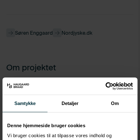
Søren Enggaard
Nordjyske.dk
Om projektet
Klienttype
Privat byudvikler
Samtykke
Detaljer
Om
Branche
Fast ejendom / Byudvikling
Denne hjemmeside bruger cookies
Ydelser
Strategisk juridisk rådgivning
Vi bruger cookies til at tilpasse vores indhold og