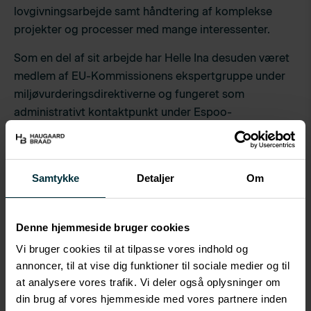
lovgivningsarbejde samt håndtering af komplekse
projekter og processer med mange interessenter.
Som en del af sit arbejde har Helle Ina desuden været
medlem af EU-Kommissionens ekspertgruppe under
miljøvurderingsdirektiverne og fungeret som
administrativt kontaktpunkt under Espoo-
konventionen.
Siden 2022 har hun bistået HaugaardBraads klienter
med juridisk rådgivning i store infrastrukturprojekter
Samtykke
Detaljer
Om
for statslige og kommunale myndigheder samt private
virksomheder.
Denne hjemmeside bruger cookies
Hendes arbejde omfatter særligt komplekse
Vi bruger cookies til at tilpasse vores indhold og
miljøvurderingsprocesser med fokus på SMV-, VVM-,
annoncer, til at vise dig funktioner til sociale medier og til
habitat- og vandrammedirektiverne samt klagesager
at analysere vores trafik. Vi deler også oplysninger om
inden for EU-retten og Espoo-konventionen.
din brug af vores hjemmeside med vores partnere inden