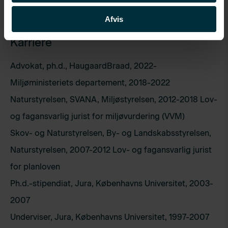
Afvis
Karriere
Advokat, ph.d., HaugaardBraad, 2022-
Miljøministeriets departement, 2018-2022
Naturstyrelsen, SVANA, Miljøstyrelsen, 2012-2018 Lov-
og fagansvarlig jurist for miljøvurdering (VVM)
Skov- og Naturstyrelsen, By- og Landskabsstyrelsen,
Naturstyrelsen, 2007-2012 Lov- og fagansvarlig jurist
for planloven
Ph.d.-stipendiat, Jura, Københavns Universitet, 2003-
2007
Underviser, Jura, Københavns Universitet, 1997-2007