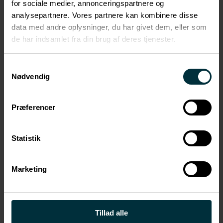
for sociale medier, annonceringspartnere og
analysepartnere. Vores partnere kan kombinere disse
data med andre oplysninger, du har givet dem, eller som
de har indsamlet fra din brug af deres tjenester.
Specialer
Samtykkevalg
Offentlig ret
Nødvendig
Præferencer
International anerkendelse
Statistik
Medforfatter til det danske kapitel i Legal 500
Marketing
Environment Comparative Guide 2026
Medforfatter til det danske kapitel i Chambers
Environmental Law Global Practice Guide 2025
Tillad alle