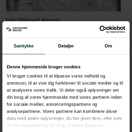
Ida Glinvad Krogh
Advokat
igk@hblaw.dk
Samtykke
Detaljer
Om
(+45) 51 18 44 74
Profil
Denne hjemmeside bruger cookies
Vi bruger cookies til at tilpasse vores indhold og
Ida er advokat hos HaugaardBraad og har været en
annoncer, til at vise dig funktioner til sociale medier og til
del af teamet siden 2024. Hun arbejder bredt inden for
at analysere vores trafik. Vi deler også oplysninger om
erhvervsret, fast ejendom og insolvens og formår med
din brug af vores hjemmeside med vores partnere inden
sit detaljeorienterede fokus at skabe overblik og
for sociale medier, annonceringspartnere og
struktur i komplekse opgaver.
analysepartnere. Vores partnere kan kombinere disse
data med andre oplysninger, du har givet dem, eller som
Ida er cand.jur. fra Aalborg Universitet, dimitteret i
de har indsamlet fra din brug af deres tjenester.
2021.