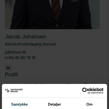
Jacob Johansen
Advokatfuldmægtig (barsel)
jj@hblaw.dk
(+45) 40 80 19 18
Profil
Jacob er advokatfuldmægtig hos HaugaardBraad
med speciale i offentlig ret og et særligt fokus på
miljøretten.
Samtykke
Detaljer
Om
Han har gennem en årrække beskæftiget sig