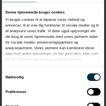
indgående med plan- og miljøret og har opnået solid
erfaring fra både Miljø- og Fødevareklagenævnet og
Denne hjemmeside bruger cookies
Planklagenævnet. Her har han sekretariatsbetjent
Vi bruger cookies til at tilpasse vores indhold og
nævnene inden for en bred vifte af lovområder,
annoncer, til at vise dig funktioner til sociale medier og til
herunder miljøbeskyttelsesloven,
at analysere vores trafik. Vi deler også oplysninger om
jordforureningsloven, husdyrbrugloven og planloven.
din brug af vores hjemmeside med vores partnere inden
for sociale medier, annonceringspartnere og
Jacob har desuden været udpeget som
analysepartnere. Vores partnere kan kombinere disse
stedfortrædende formand i Miljø- og
data med andre oplysninger, du har givet dem, eller som
Fødevareklagenævnet med ansvarsområde inden for
de har indsamlet fra din brug af deres tjenester.
miljøbeskyttelsesloven og husdyrbrugloven.
Erfaringen har givet ham et indgående kendskab til de
Samtykkevalg
offentlige processer, der ligger til grund for
Nødvendig
myndighedsafgørelser og klagesager – og en skarp
forståelse for, hvordan juraen bedst omsættes til
Præferencer
praksis.
Hos HaugaardBraad bistår Jacob både offentlige