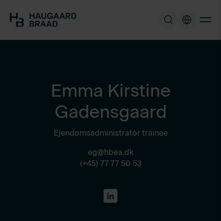
Emma Kirstine
Gadensgaard
Ejendomsadministrator trainee
eg@hbea.dk
(+45) 77 77 50 53