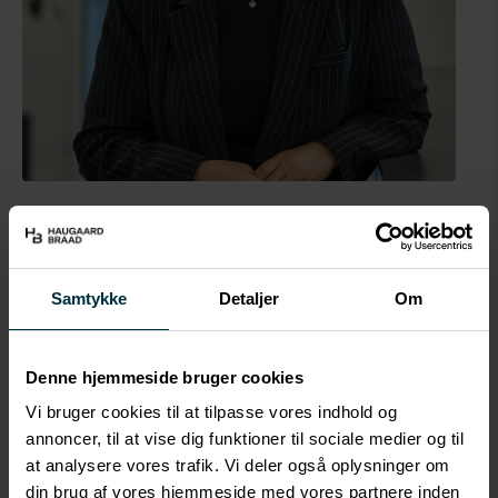
Emma Kirstine Gadensgaard
Ejendomsadministrator trainee
eg@hbea.dk
Samtykke
Detaljer
Om
(+45) 77 77 50 53
Denne hjemmeside bruger cookies
Profil
Vi bruger cookies til at tilpasse vores indhold og
Emma Kirstine Gadensgaard er
annoncer, til at vise dig funktioner til sociale medier og til
ejendomsadministrator trainee hos HaugaardBraad
at analysere vores trafik. Vi deler også oplysninger om
Ejendomsadministration. Hun har været en del af
din brug af vores hjemmeside med vores partnere inden