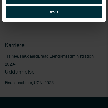
Specialer
Afvis
Ejendomsadministration
Karriere
Trainee, HaugaardBraad Ejendomsadministration,
2023-
Uddannelse
Finansbachelor, UCN, 2025