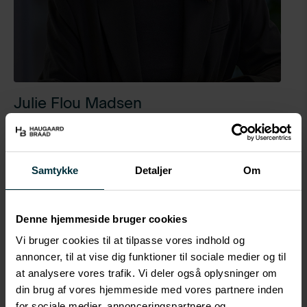
Julie Flou Madsen
Studentermedhjælper
jfm@hbea.dk
(+45) 77 77 50 57
Samtykke
Detaljer
Om
Profil
Denne hjemmeside bruger cookies
Julie er studentermedhjælper hos HaugaardBraad og
Vi bruger cookies til at tilpasse vores indhold og
læser finansbachelor på UCN.
annoncer, til at vise dig funktioner til sociale medier og til
at analysere vores trafik. Vi deler også oplysninger om
Julie bidrager på mange områder til den daglige drift
din brug af vores hjemmeside med vores partnere inden
og administration af vores ejendomsportefølje. Som
for sociale medier, annonceringspartnere og