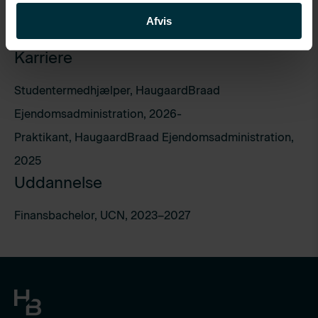
Afvis
Karriere
Studentermedhjælper, HaugaardBraad
Ejendomsadministration, 2026-
Praktikant, HaugaardBraad Ejendomsadministration,
2025
Uddannelse
Finansbachelor, UCN, 2023–2027