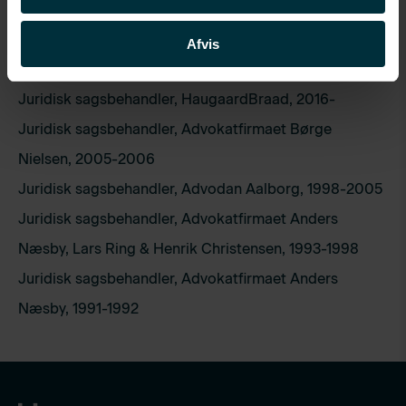
Afvis
Karriere
Juridisk sagsbehandler, HaugaardBraad, 2016-
Juridisk sagsbehandler, Advokatfirmaet Børge
Nielsen, 2005-2006
Juridisk sagsbehandler, Advodan Aalborg, 1998-2005
Juridisk sagsbehandler, Advokatfirmaet Anders
Næsby, Lars Ring & Henrik Christensen, 1993-1998
Juridisk sagsbehandler, Advokatfirmaet Anders
Næsby, 1991-1992