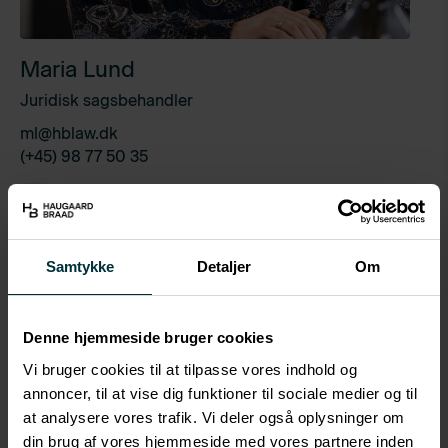
Maria Lund
Juridisk sagsbehandler
ml@hblaw.dk
(+45) 98 77 50 35
Profil
Maria har arbejdet med konkursboer,
Samtykke
Detaljer
Om
tvangsopløsningssager, likvidationer og
rekonstruktioner i mere end 30 år og har været en
Denne hjemmeside bruger cookies
vigtig ressource hos HaugaardBraad siden 2016. Med
Vi bruger cookies til at tilpasse vores indhold og
sin dybe juridiske indsigt og strukturerede tilgang
annoncer, til at vise dig funktioner til sociale medier og til
sikrer hun effektiv og grundig behandling af
at analysere vores trafik. Vi deler også oplysninger om
komplekse sager. Maria er kendt for sin præcision og
din brug af vores hjemmeside med vores partnere inden