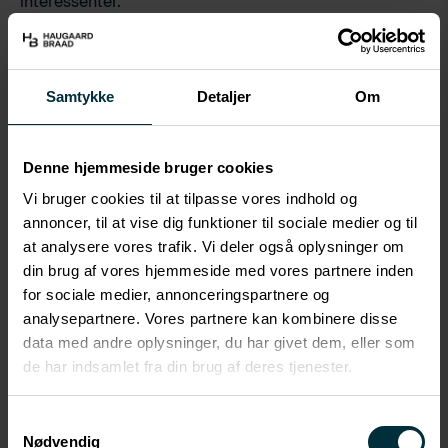
interessenter.
Siden 2014 har Flemming været en del af
HaugaardBraad, hvor han rådgiver om en række
juridiske aspekter i forbindelse med gennemførelse af
Samtykke
Detaljer
Om
store infrastruktur- og udviklingsprojekter for statslige
og kommunale myndigheder, offentligt ejede
Denne hjemmeside bruger cookies
selskaber samt store private virksomheder.
Vi bruger cookies til at tilpasse vores indhold og
Hans arbejde omfatter særligt rådgivning ved
annoncer, til at vise dig funktioner til sociale medier og til
komplekse miljøvurderingsprocesser, som involverer
at analysere vores trafik. Vi deler også oplysninger om
SMV-direktivet, VVM-direktivet, habitatdirektivet og
din brug af vores hjemmeside med vores partnere inden
vandrammedirektivet. Flemming bistår også offentlige
for sociale medier, annonceringspartnere og
myndigheder og større virksomheder med juridisk
analysepartnere. Vores partnere kan kombinere disse
rådgivning inden for grøn energi, miljøgodkendelser
data med andre oplysninger, du har givet dem, eller som
de har indsamlet fra din brug af deres tjenester.
og jordforureningsspørgsmål.
Samtykkevalg
Nødvendig