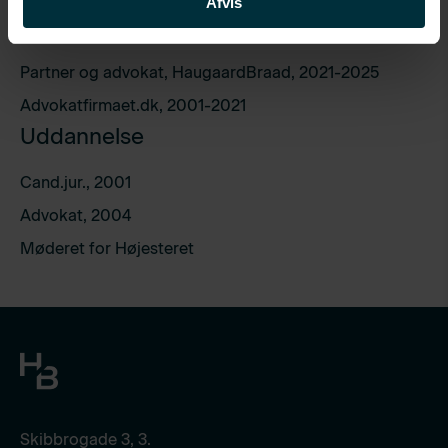
Afvis
Karriere
Partner og advokat, HaugaardBraad, 2021-2025
Advokatfirmaet.dk, 2001-2021
Uddannelse
Cand.jur., 2001
Advokat, 2004
Møderet for Højesteret
Skibbrogade 3, 3.