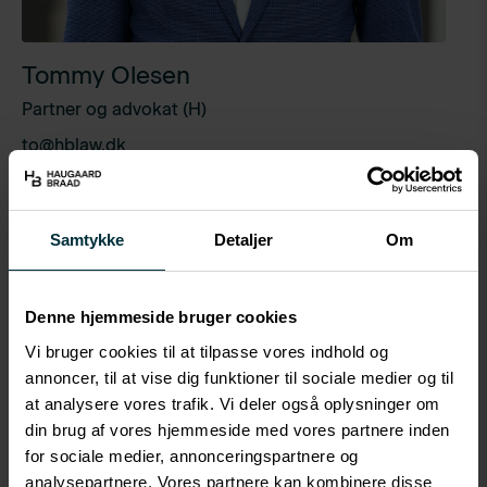
Tommy Olesen
Partner og advokat (H)
to@hblaw.dk
(+45) 22 34 34 11
Profil
Samtykke
Detaljer
Om
Tommy er advokat og partner i HaugaardBraad med
Denne hjemmeside bruger cookies
mere end 20 års erfaring inden for erhvervsret, særligt
selskabsret og sportsret. Han rådgiver en bred vifte af
Vi bruger cookies til at tilpasse vores indhold og
brancher samt store organisationer og virksomheder
annoncer, til at vise dig funktioner til sociale medier og til
inden for sport. Tommy har stor erfaring med
at analysere vores trafik. Vi deler også oplysninger om
din brug af vores hjemmeside med vores partnere inden
generationsskifte, M&A og dødsbobehandling.
for sociale medier, annonceringspartnere og
Ud over sit advokatvirke er Tommy fast medhjælper
analysepartnere. Vores partnere kan kombinere disse