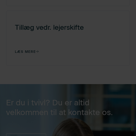
Tillæg vedr. lejerskifte
LÆS MERE
Er du i tvivl? Du er altid
velkommen til at kontakte os.