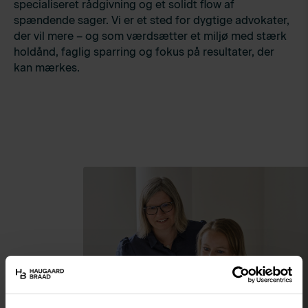
specialiseret rådgivning og et solidt flow af
spændende sager. Vi er et sted for dygtige advokater,
der vil mere – og som værdsætter et miljø med stærk
holdånd, faglig sparring og fokus på resultater, der
kan mærkes.